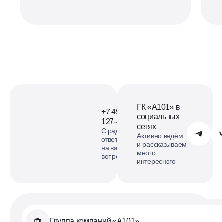
ГК «А101» в
+7 495
социальных
127-40-98
сетях
С радостью
Обратиться в А101
Активно ведём
ответим
и рассказываем
на ваши
много
вопросы
интересного
Группа компаний «А101»