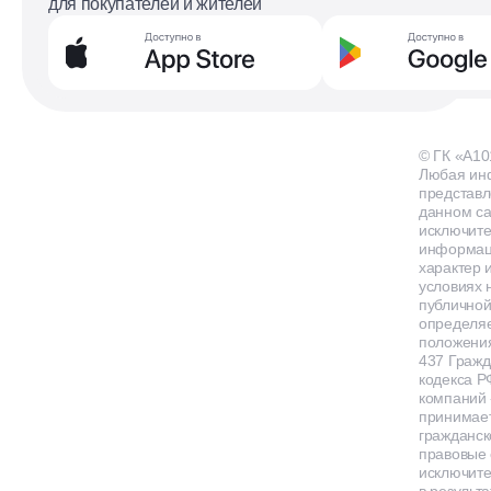
для покупателей и жителей
© ГК «А10
Любая ин
представл
данном са
исключит
информа
характер и
условиях 
публичной
определя
положения
437 Гражд
кодекса Р
компаний
принимает
гражданск
правовые 
исключит