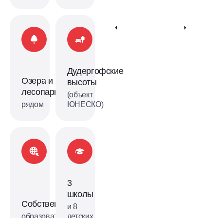
Дудергофские
Озера и
высоты
лесопарки
(объект
рядом
ЮНЕСКО)
3
школы
Собственная
и 8
образовательная
детских