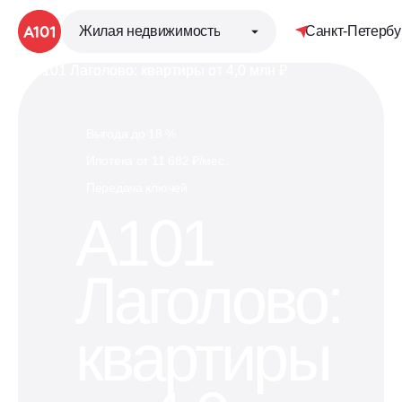
Жилая недвижимость
Санкт-Петербу
Детальная стр
Группа компаний «А101»
Выгода до 18 %
Ипотека от 11 682 ₽/мес.
Жилая недвижимость
Передача ключей
А101
Коммерческая недвижимость
Лаголово:
Привет, дом!
квартиры
Обставьте квартиру мебелью