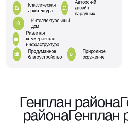
Авторский
Классическая
дизайн
архитектура
парадных
Интеллектуальный
дом
Развитая
коммерческая
инфраструктура
Продуманное
Природное
благоустройство
окружение
Генплан района
Г
района
Генплан 