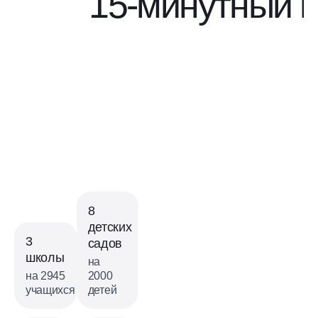
15-минутный г
8
детских
3
садов
школы
на
на 2945
2000
учащихся
детей