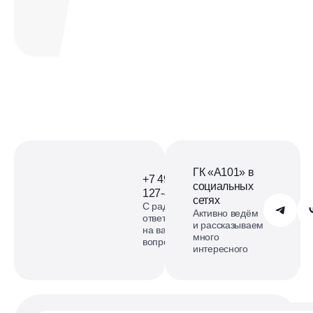
Офис продаж ЖК Офис
продаж Лаголово на карте
смотреть карту
ГК «А101» в
+7 495
социальных
127-40-98
сетях
С радостью
Обратиться в А101
Активно ведём
ответим
и рассказываем
на ваши
много
вопросы
интересного