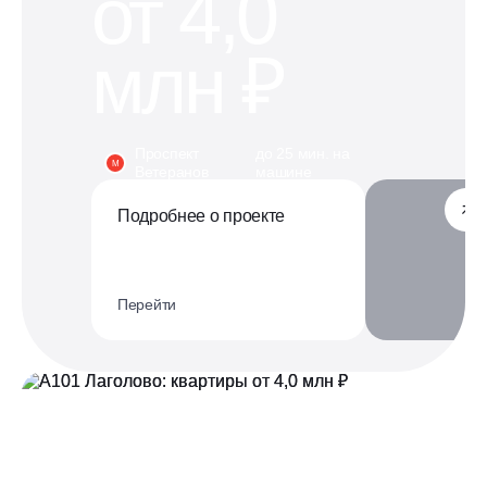
от 4,0
и техникой уже при покупке!
млн ₽
Ипотека
от 1 650 руб. / месяц
Проспект
до 25 мин. на
М
Ветеранов
машине
4 вида ипотечных программ
Подробнее о проекте
20+ банков онлайн
Отвечаем на любые вопросы,
делимся событиями
Перейти
Написать нам