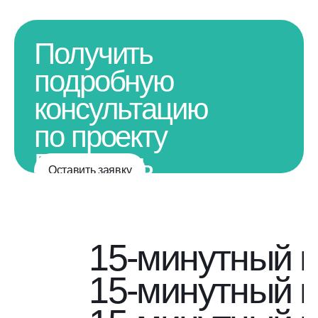
Получить
подробную
консультацию
по проекту
Получить
Оставить заявку
подробную
консультацию
по проекту
15-минутный г
15-минутный г