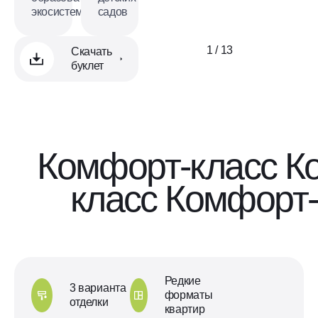
экосистема
садов
1 / 13
Скачать
буклет
Комфорт-класс
К
класс
Комфорт-
Редкие
3 варианта
форматы
отделки
квартир