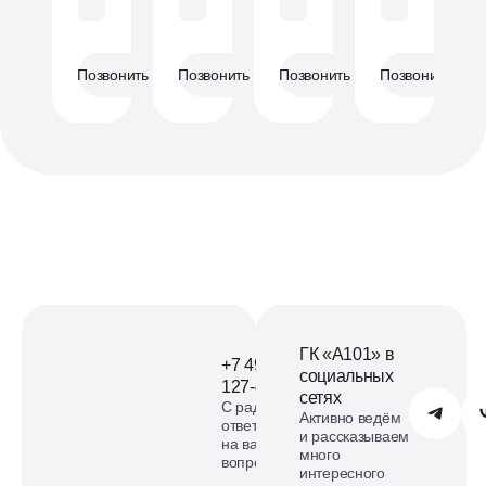
Без отделки
Без отделки
Без отделки
Без отделки
Позвонить
Позвонить
Позвонить
Позвонить
ГК «А101» в
+7 495
социальных
127-40-98
сетях
С радостью
Обратиться в А101
Активно ведём
ответим
и рассказываем
на ваши
много
вопросы
интересного