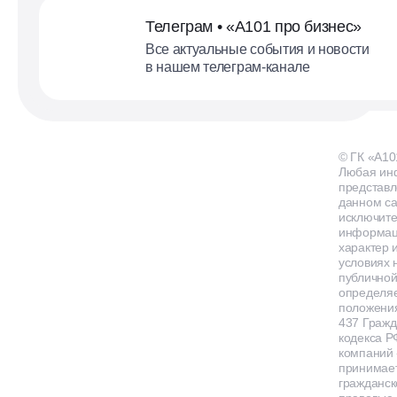
Телеграм • «А101 про бизнес»
Все актуальные события и новости
в нашем телеграм-канале
© ГК «А10
Любая ин
представл
данном са
исключит
информа
характер и
условиях 
публичной
определя
положения
437 Гражд
кодекса Р
компаний
принимает
гражданск