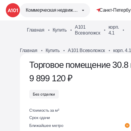
Коммерческая недвижимость
Санкт-Петербу
А101
корп.
Главная
Купить
8
Всеволожск
4.1
0
Главная
Купить
А101 Всеволожск
корп. 4.
Торговое помещение 30.8 
9 899 120 ₽
Без отделки
Стоимость за м²
Срок сдачи
Ближайшее метро
М