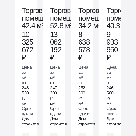
Торговое
Торговое
Торговое
Торговое
помещ.
помещ.
помещ.
помещ.
42.4 м²
52.8 м²
34.2 м²
40.3 м²
10
13
8
9
325
062
638
933
672
192
578
950
₽
₽
₽
₽
Цена
Цена
Цена
Цена
за
за
за
за
м²:
м²:
м²:
м²:
от
от
от
от
243
247
252
246
530
390
590
500
₽/
₽/
₽/
₽/
м²
м²
м²
м²
Срок
Срок
Срок
Срок
сдачи:
сдачи:
сдачи:
сдачи:
Дом
Дом
Дом
Дом
строится
строится
строится
строится