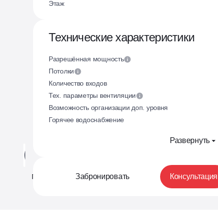
Этаж
Технические характеристики
Разрешённая мощность
Потолки
Количество входов
Тех. параметры вентиляции
Возможность организации доп. уровня
Горячее водоснабжение
Развернуть
Планировка
Генплан
На этаже
Ф
Забронировать
Консультация
Планировка