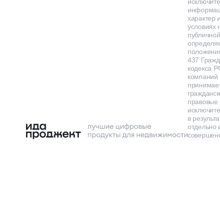
исключит
информа
характер и
условиях 
публичной
определя
положения
437 Гражд
кодекса Р
компаний
принимает
гражданск
правовые 
исключит
в результа
отдельно 
совершенн