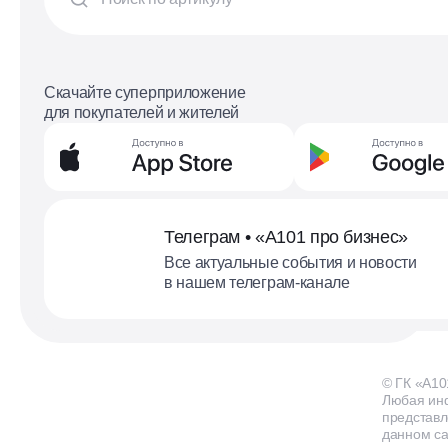
Скачайте суперприложение
для покупателей и жителей
Телеграм • «А101 про бизнес»
Все актуальные события и новости
в нашем телеграм-канале
© ГК «А10
Любая ин
представл
данном са