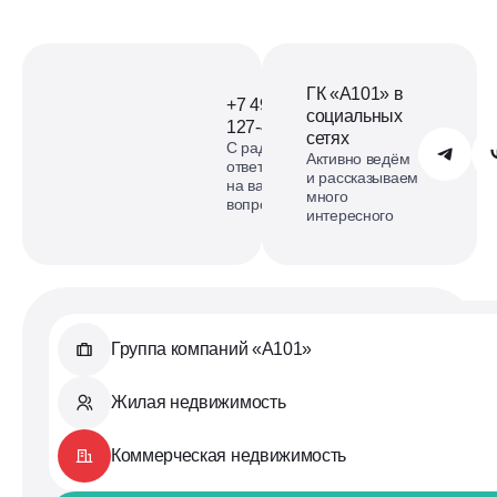
ГК «А101» в
+7 495
социальных
127-40-98
сетях
С радостью
Обратиться в А101
Активно ведём
ответим
и рассказываем
на ваши
много
вопросы
интересного
Группа компаний «А101»
Жилая недвижимость
Коммерческая недвижимость