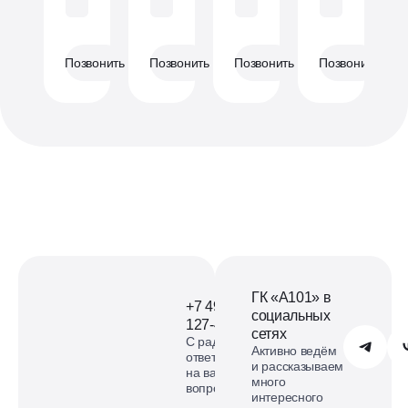
Без отделки
Без отделки
Без отделки
Без отделки
Позвонить
Позвонить
Позвонить
Позвонить
ГК «А101» в
+7 495
социальных
127-40-98
сетях
С радостью
Обратиться в А101
Активно ведём
ответим
и рассказываем
на ваши
много
вопросы
интересного