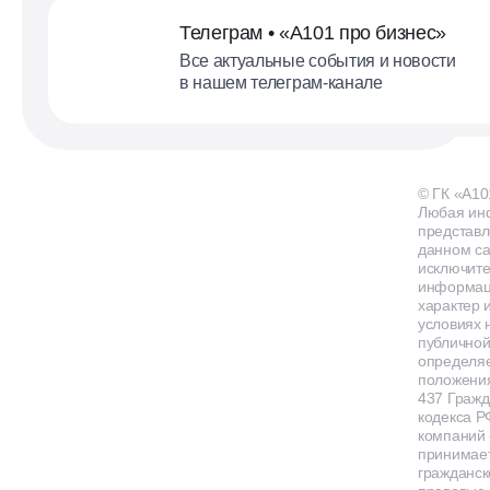
Телеграм • «А101 про бизнес»
Все актуальные события и новости
в нашем телеграм-канале
© ГК «А10
Любая ин
представл
данном са
исключит
информа
характер и
условиях 
публичной
определя
положения
437 Гражд
кодекса Р
компаний
принимает
гражданск