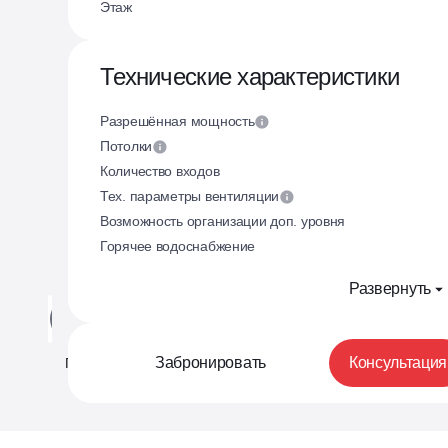
Этаж
Технические характеристики
Разрешённая мощность
Потолки
Количество входов
Тех. параметры вентиляции
Возможность организации доп. уровня
Горячее водоснабжение
Развернуть
Планировка
Генплан
На этаже
Ф
Забронировать
Консультация
Планировка