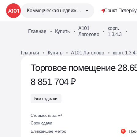
Коммерческая недвижимость
Санкт-Петербу
А101
корп.
Главная
Купить
813
Лаголово
1.3.4.3
01
Главная
Купить
А101 Лаголово
корп. 1.3.4.
Торговое помещение 28.65
8 851 704 ₽
Без отделки
Стоимость за м²
Срок сдачи
Ближайшее метро
Про
М