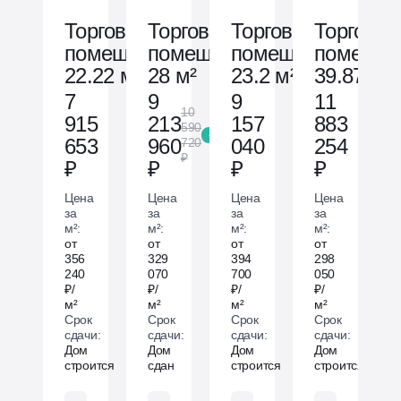
Торговое
Торговое
Торговое
Торговое
помещ.
помещ.
помещ.
помещ.
22.22 м²
28 м²
23.2 м²
39.87 м²
7
9
9
11
10
915
213
157
883
590
-13 %
653
960
040
254
720
₽
₽
₽
₽
₽
Цена
Цена
Цена
Цена
за
за
за
за
м²:
м²:
м²:
м²:
от
от
от
от
356
329
394
298
240
070
700
050
₽/
₽/
₽/
₽/
м²
м²
м²
м²
Срок
Срок
Срок
Срок
сдачи:
сдачи:
сдачи:
сдачи:
Дом
Дом
Дом
Дом
строится
сдан
строится
строится