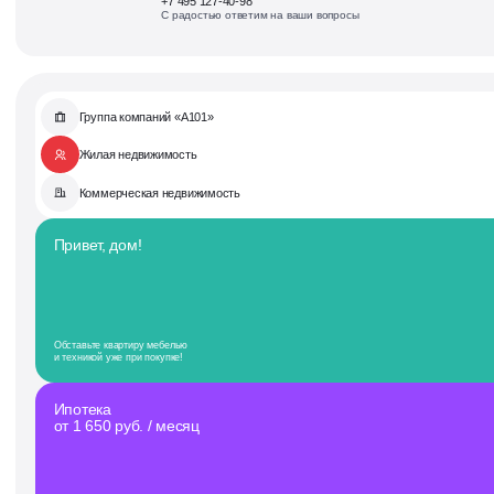
+7 495 127-40-98
С радостью ответим на ваши вопросы
Группа компаний «А101»
Жилая недвижимость
Коммерческая недвижимость
Привет, дом!
Обставьте квартиру мебелью
и техникой уже при покупке!
Ипотека
от 1 650 руб. / месяц