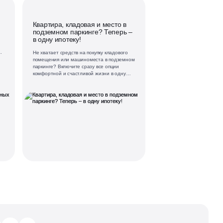
и
Квартира, кладовая и место в
подземном паркинге? Теперь –
в одну ипотеку!
.
Не хватает средств на покупку кладового
помещения или машиноместа в подземном
паркинге? Включите сразу все опции
комфортной и счастливой жизни в одну
ипотеку!