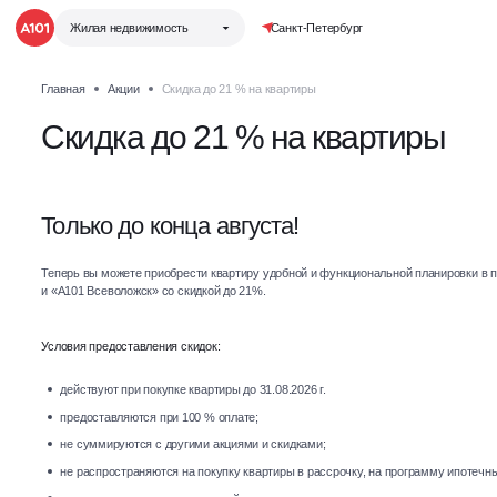
Жилая недвижимость
Санкт-Петербург
Главная
Акции
Скидка до 21 % на квартиры
Группа компаний «А101»
Скидка до 21 % на квартиры
Жилая недвижимость
Коммерческая недвижимость
Только до конца августа!
Привет, дом!
Теперь вы можете приобрести квартиру удобной и функциональной планировки в 
и «А101 Всеволожск» со скидкой до 21%.
Обставьте квартиру мебелью
Условия предоставления скидок:
и техникой уже при покупке!
действуют при покупке квартиры до 31.08.2026 г.
Ипотека
предоставляются при 100 % оплате;
от 1 650 руб. / месяц
не суммируются с другими акциями и скидками;
не распространяются на покупку квартиры в рассрочку, на программу ипотечны