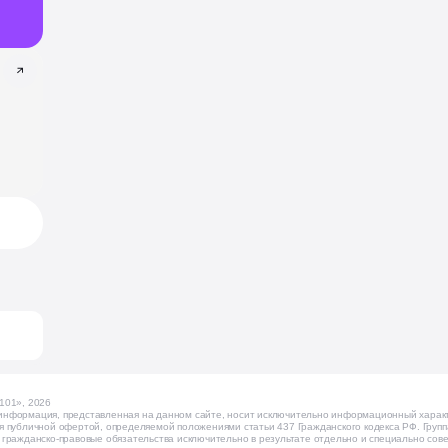
101», 2026
нформация, представленная на данном сайте, носит исключительно информационный характе
я публичной офертой, определяемой положениями статьи 437 Гражданского кодекса РФ. Груп
 гражданско-правовые обязательства исключительно в результате отдельно и специально сов