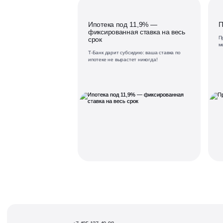
Ипотека под 11,9% —
П
фиксированная ставка на весь
П
срок
м
Т-Банк дарит субсидию: ваша ставка по
ипотеке не вырастет никогда!