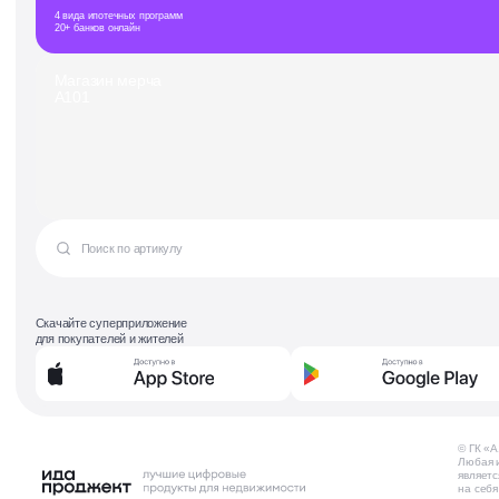
4 вида ипотечных программ
20+ банков онлайн
Магазин мерча
А101
Скачайте суперприложение
для покупателей и жителей
© ГК «А
Любая и
являетс
на себя