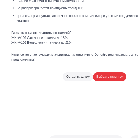
в акции участвует ограниченный пул квартир;
4 вида ипотечных программ
20+ банков онлайн
не распространяется на опционы трейд-ин;
организатор допускает досрочное прекращение акции при условии продажи вс
Отвечаем на любые вопросы,
делимся событиями
квартир;
Написать нам
Где можно купить квартиру со скидкой?
ЖК «А101 Лаголово» - скидка до 18%
ЖК «А101 Всеволожск» - скидка до 21%
Количество участвующих в акции квартир ограничено. Успейте воспользоваться
предложением!
Оставить заявку
Выбрать квартиру