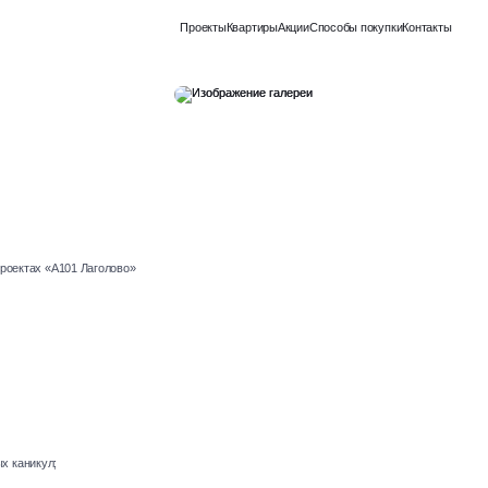
Еще
Проекты
Квартиры
Акции
Способы покупки
Контакты
проектах «А101 Лаголово»
х каникул;