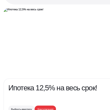
4 вида ипотечных программ
20+ банков онлайн
Отвечаем на любые вопросы,
делимся событиями
Написать нам
Ипотека 12,5% на весь срок!
Выбрать квартиру
Консультация