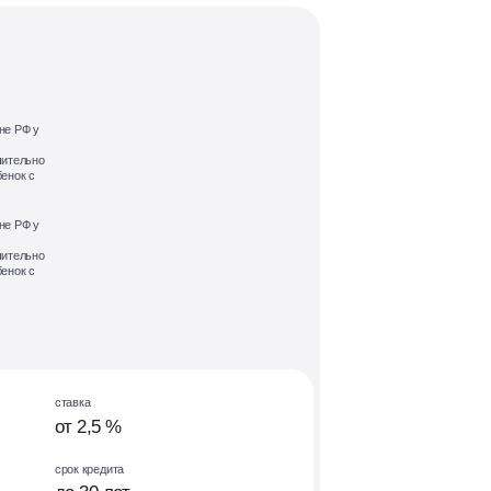
не РФ у
чительно
енок с
не РФ у
чительно
енок с
ставка
от 2,5 %
срок кредита