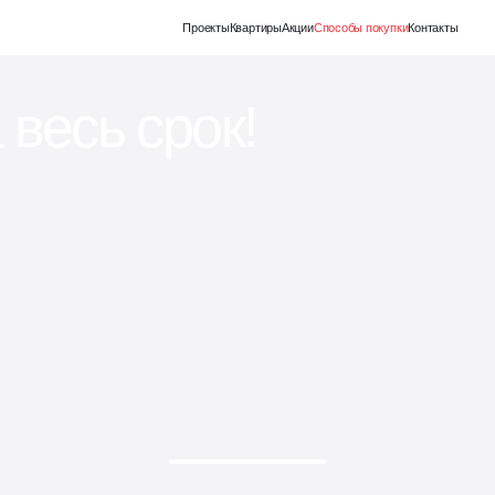
Еще
Проекты
Квартиры
Акции
Способы покупки
Контакты
 весь срок!